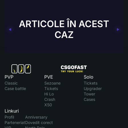
ARTICOLE ÎN ACEST
CAZ
PVP
PVE
Solo
Classic
Sezoane
Tickets
Case battle
Tickets
Upgrader
Hi Lo
Tower
Crash
Cases
X50
Linkuri
Profil
Anniversary
Parteneriat
Dovedit corect
VIP
North Pole