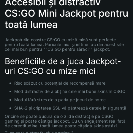
Accesibil și distractiv
CS:GO Mini Jackpot pentru
toată lumea
Jackpoturile noastre CS:GO cu miză mică sunt perfecte
pentru toată lumea. Pariurile mici și ieftine fac din acest site
cel mai bun pentru ""CS:GO pentru săraci"" jackpot.
Beneficiile de a juca Jackpot-
uri CS:GO cu mize mici
Risc scăzut cu potențial de recompensă mare
Mod distractiv de a obține cele mai bune skins în CSGO
Modul fără stres de a paria pe jocuri de noroc
SHA-2 și criptarea SSL vă păstrează datele în siguranță
Oricine se poate bucura de o zi de distracție pe CSGO
gaming și poate câștiga jackpot. Cu un angajament real față
de corectitudine, toată lumea poate câștiga skins astăzi.
Ți se pare distractiv skin gaming ?