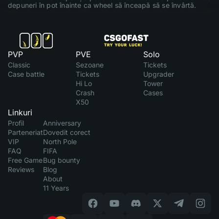
depuneri în pot înainte ca wheel să înceapă să se învârtă.
PVP
PVE
Solo
Classic
Sezoane
Tickets
Case battle
Tickets
Upgrader
Hi Lo
Tower
Crash
Cases
X50
Linkuri
Profil
Anniversary
Parteneriat
Dovedit corect
VIP
North Pole
FAQ
FIFA
Free Game
Bug bounty
Reviews
Blog
About
11 Years