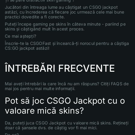
Jucători din întreaga lume au câștigat un CSGO jackpot
astăzi, cu încrederea că fiecare joc urmează cele mai bune
practici dovedite a fi corecte.
Puteți începe gaming pe skins în câteva minute - pariind pe
skins și câștigând mult în acest proces.
Ce mai aștepți?
Înscrie-te la CSGOFast și încearcă-ți norocul pentru a câștiga
CS:GO jackpot astăzi!
ÎNTREBĂRI FRECVENTE
Mai aveți întrebări la care încă nu am răspuns? Citiți FAQS de
mai jos pentru mai multe informații.
Pot să joc CSGO Jackpot cu o
valoare mică skins?
Da, puteți juca CSGO Jackpot cu valoare mică skins. Rețineți
doar că șansele dvs. de câștig vor fi mai mici.
De ce?