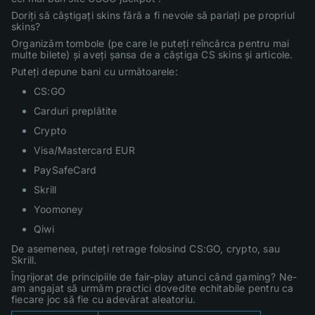
Doriți să câștigați skins fără a fi nevoie să pariați pe propriul
skins?
Organizăm tombole (pe care le puteți reîncărca pentru mai
multe bilete) și aveți șansa de a câștiga CS skins și articole.
Puteți depune bani cu următoarele:
CS:GO
Carduri preplătite
Crypto
Visa/Mastercard EUR
PaySafeCard
Skrill
Yoomoney
Qiwi
De asemenea, puteți retrage folosind CS:GO, crypto, sau
Skrill.
Îngrijorat de principiile de fair-play atunci când gaming? Ne-
am angajat să urmăm practici dovedite echitabile pentru ca
fiecare joc să fie cu adevărat aleatoriu.