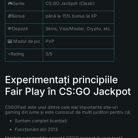
🎮Game
CS:GO Jackpot (Clasic)
🎁Bonus
până la 15% bonus la XP
💸Depozit
Skins, Visa/Master, Crypto, etc.
🎰 Modul de joc
PVP
⭐Rating
5/5
Experimentați principiile
Fair Play în CS:GO Jackpot
CSGOFast este unul dintre cele mai importante site-uri
gaming din lume și este cunoscut de mulți jucători pentru că:
Suntem complet licențiați
Funcționăm din 2015
Meritați o competiție corectă CSGO jackpot în care toată