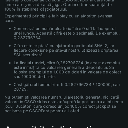
lumea are șansa de a câștiga. Oferim o transparență de
100% în stabilirea câștigătorului.
Experimentați principiile fair-play cu un algoritm avansat
care:
Generează un număr aleatoriu între 0 și 1 la începutul
unei runde. Această cifră este o zecimală. De exemplu,
0,282796734.
Cifra este criptată cu ajutorul algoritmului SHA-2, iar
fiecare conexiune pe site-ul nostru utilizează criptarea
SSL securizată.
La finalul rundei, cifra 0,282796734 (în acest exemplu)
este înmulțită cu valoarea generală a depozitului. Să
folosim exemplul de 1.000 de dolari în valoare de obiect
sau 100000 de bilete.
Câștigătorul tombolei ar fi 0.282796734 * 100000, sau
28729.
Nu putem ști valoarea numărului aleatoriu generat, nici câtă
valoare în CSGO skins este adăugată la pot pentru a influența
jocul. Jucătorii care doresc un joc 100% corect jackpot se
pot baza pe CSGOFast pentru a-l oferi.