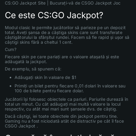
CS:GO Jackpot Site | Bucurați-vă de CSGO Jackpot Joc
Ce este CS:GO Jackpot?
Modul clasic le permite jucătorilor să parieze pe un depozit
total. Aveți șansa de a câștiga skins care sunt transferate
câștigătorului la sfârșitul rundei. Facem să fie rapid și ușor să
câștigi skins fără a cheltui 1 cent.
Cum?
Fiecare skin pe care pariați are o valoare atașată și este
adăugată la jackpot.
De exemplu, să spunem că:
Adăugați skin în valoare de $1
Primiți un bilet pentru fiecare 0,01 dolari în valoare sau
100 de bilete pentru fiecare dolar.
Jucătorii își folosesc obiectele ca pariuri. Pariurile durează în
total un minut. Cu cât adăugați mai multă valoare la locul
respectiv, cu atât mai mari sunt șansele dvs. de câștig.
Dacă câștigi, iei toate obiectele din jackpot pentru tine.
Gaming nu a fost niciodată atât de distractiv pe cât îl face
CSGO Jackpot .