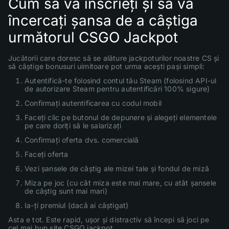
Cum să vă înscrieți și să vă
încercați șansa de a câștiga
următorul CSGO Jackpot
Jucătorii care doresc să se alăture jackpoturilor noastre CS și
să câștige bonusuri uimitoare pot urma acești pași simpli:
Autentifică-te folosind contul tău Steam (folosind API-ul
de autorizare Steam pentru autentificări 100% sigure)
Confirmați autentificarea cu codul mobil
Faceți clic pe butonul de depunere și alegeți elementele
pe care doriți să le salarizați
Confirmați oferta dvs. comercială
Faceți oferta
Vezi șansele de câștig ale mizei tale și fondul de miză
Miza pe joc (cu cât miza este mai mare, cu atât șansele
de câștig sunt mai mari)
Ia-ți premiul (dacă ai câștigat)
Asta e tot. Este rapid, ușor și distractiv să începi să joci pe
cel mai bun site CSGO jackpot .