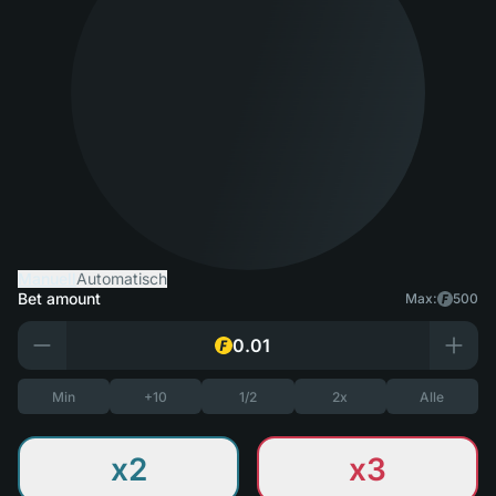
Manuell
Automatisch
Bet amount
Max:
500
Min
+10
1/2
2x
Alle
x2
x3