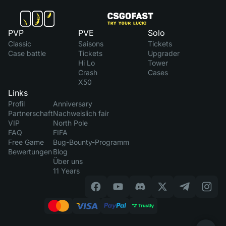
PVP
PVE
Solo
Classic
Saisons
Tickets
Case battle
Tickets
Upgrader
Hi Lo
Tower
Crash
Cases
X50
Links
Profil
Anniversary
Partnerschaft
Nachweislich fair
VIP
North Pole
FAQ
FIFA
Free Game
Bug-Bounty-Programm
Bewertungen
Blog
Über uns
11 Years