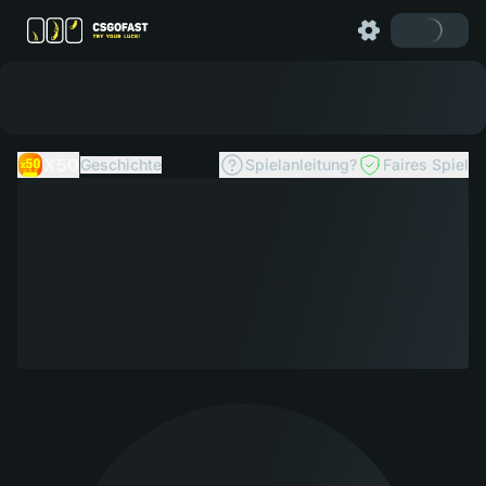
X50
Geschichte
Spielanleitung?
Faires Spiel