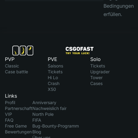
Bedingungen
erfüllen.
PVP
PVE
Solo
Classic
Saisons
Tickets
Case battle
Tickets
Upgrader
Hi Lo
Tower
Crash
Cases
X50
Links
Profil
Anniversary
Partnerschaft
Nachweislich fair
VIP
North Pole
FAQ
FIFA
Free Game
Bug-Bounty-Programm
Bewertungen
Blog
Über uns