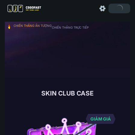
CHIẾN THẮNG ẤN TƯỢNG
CHIẾN THẮNG TRỰC TIẾP
SKIN CLUB CASE
GIẢM GIÁ