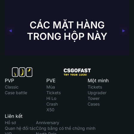
CÁC MẶT HÀNG
TRONG HỘP NÀY
PVP
PVE
Một mình
Classic
Mùa
Tickets
Case battle
Tickets
Upgrader
Hi Lo
Tower
Crash
Cases
X50
Liên kết
Hồ sơ
Anniversary
Quan hệ đối tác
Công bằng có thể chứng minh
VIP
North Pole