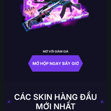
MỞ VỚI GIẢM GIÁ
MỞ HỘP NGAY BÂY GIỜ
CÁC SKIN HÀNG ĐẦU
MỚI NHẤT