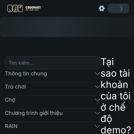
Tại
sao tài
Thông tin chung
khoản
Trò chơi
của tôi
Chợ
ở chế
Chương trình giới thiệu
độ
RAIN
demo?