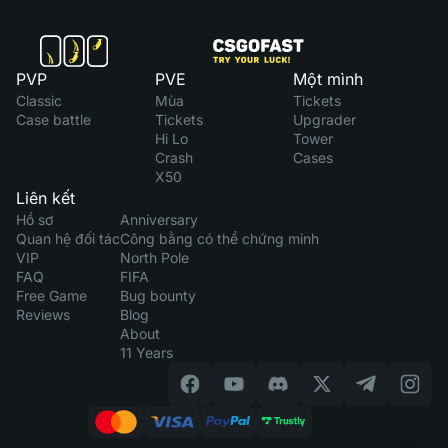
PVP
PVE
Một mình
Classic
Mùa
Tickets
Case battle
Tickets
Upgrader
Hi Lo
Tower
Crash
Cases
X50
Liên kết
Hồ sơ
Anniversary
Quan hệ đối tác
Công bằng có thể chứng minh
VIP
North Pole
FAQ
FIFA
Free Game
Bug bounty
Reviews
Blog
About
11 Years