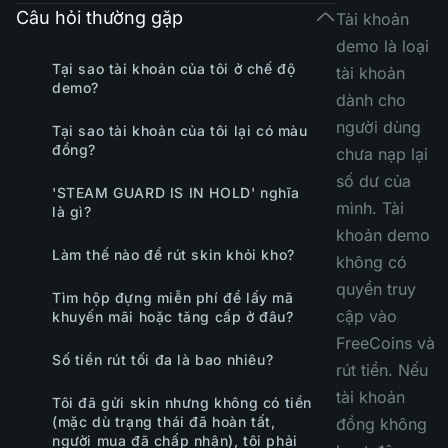
Câu hỏi thường gặp
Tài khoản
demo là loại
Tại sao tài khoản của tôi ở chế độ
tài khoản
demo?
dành cho
người dùng
Tại sao tài khoản của tôi lại có màu
đồng?
chưa nạp lại
số dư của
'STEAM GUARD IS IN HOLD' nghĩa
mình. Tài
là gì?
khoản demo
Làm thế nào để rút skin khỏi kho?
không có
quyền truy
Tìm hộp đựng miễn phí để lấy mã
cập vào
khuyến mãi hoặc tăng cấp ở đâu?
FreeCoins và
Số tiền rút tối đa là bao nhiêu?
rút tiền. Nếu
tài khoản
Tôi đã gửi skin nhưng không có tiền
(mặc dù trạng thái đã hoàn tất,
đồng không
người mua đã chấp nhận), tôi phải