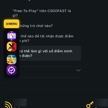
“Free-To-Play” trên CSGOFAST là
gì?
MENU
Có những trò chơi nào?
Làm thế nào để tôi nhận được điểm
miễn phí?
Tôi có thể làm gì với số điểm mình
kiếm được?
Vé