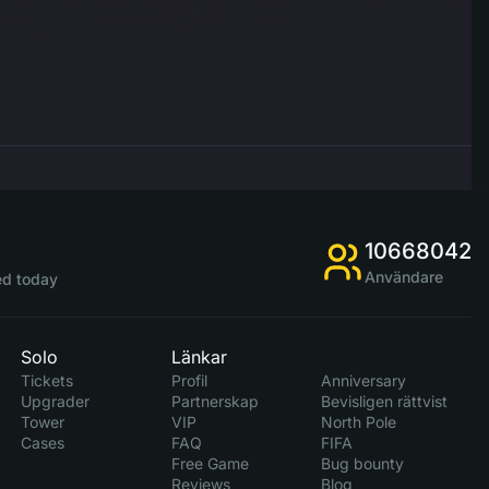
10668042
Användare
d today
Solo
Länkar
Tickets
Profil
Anniversary
Upgrader
Partnerskap
Bevisligen rättvist
Tower
VIP
North Pole
Cases
FAQ
FIFA
Free Game
Bug bounty
Reviews
Blog