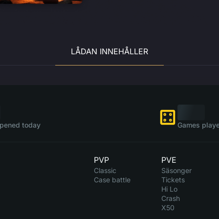
LÅDAN INNEHÅLLER
pened today
Games playe
PVP
PVE
Classic
Säsonger
Case battle
Tickets
Hi Lo
Crash
X50