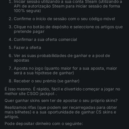
Iniciar sessão utilizando a sua conta Steam (utilizando a
API de autorização Steam para iniciar sessão de forma
100% segura)
Confirme o início de sessão com o seu código móvel
Clique no botão de depósito e seleccione os artigos que
pretende pagar
Confirmar a sua oferta comercial
Fazer a oferta
Ver as suas probabilidades de ganhar e a pool de
apostas
Aposta no jogo (quanto maior for a sua aposta, maior
será a sua hipótese de ganhar)
Receber o seu prémio (se ganhar)
É isso mesmo. É rápido, fácil e divertido começar a jogar no
melhor site CSGO jackpot .
Quer ganhar skins sem ter de apostar o seu próprio skins?
Realizamos rifas (que podem ser recarregadas para obter
mais bilhetes) e a sua oportunidade de ganhar CS skins e
artigos.
Pode depositar dinheiro com o seguinte: