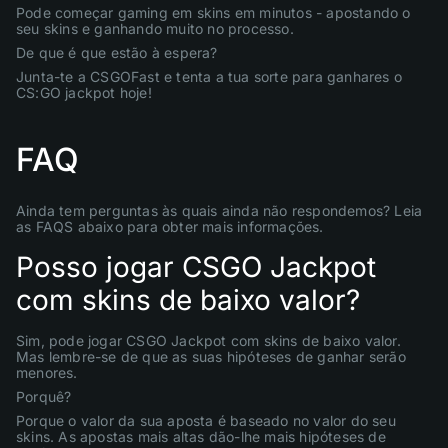
Pode começar gaming em skins em minutos - apostando o
seu skins e ganhando muito no processo.
De que é que estão à espera?
Junta-te a CSGOFast e tenta a tua sorte para ganhares o
CS:GO jackpot hoje!
FAQ
Ainda tem perguntas às quais ainda não respondemos? Leia
as FAQS abaixo para obter mais informações.
Posso jogar CSGO Jackpot
com skins de baixo valor?
Sim, pode jogar CSGO Jackpot com skins de baixo valor.
Mas lembre-se de que as suas hipóteses de ganhar serão
menores.
Porquê?
Porque o valor da sua aposta é baseado no valor do seu
skins. As apostas mais altas dão-lhe mais hipóteses de