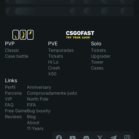
PVP
PVE
Solo
Classic
Temporadas
Tickets
Case battle
Tickets
Upgrader
Hi Lo
Tower
Crash
Cases
X50
Links
Perfil
Anniversary
Parceria
Comprovadamente justo
VIP
North Pole
FAQ
FIFA
Free Game
Bug bounty
Reviews
Blog
About
11 Years