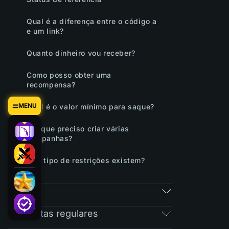
Qual é a diferença entre o código a
e um link?
Quanto dinheiro vou receber?
Como posso obter uma
recompensa?
MENU
Qual é o valor mínimo para saque?
Por que preciso criar várias
campanhas?
Que tipo de restrições existem?
RAIN
Perguntas regulares