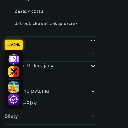
Zasady czatu
Jak odblokować zakup skórek
Gry
MENU
Rynek
Program Polecający
RAIN
Regularne pytania
Free-To-Play
Bilety