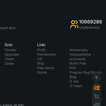
10669286
Użytkownicy
anych dziś
Solo
Linki
Tickets
Profil
Anniversary
Upgrader
Partnerstwo
Udowodniona
Tower
VIP
uczciwość
Cases
FAQ
North Pole
Free Game
FIFA
Opinie
Program Bug Bounty
Blog
O nas
11 Years
RJ, England, ZIP 3542