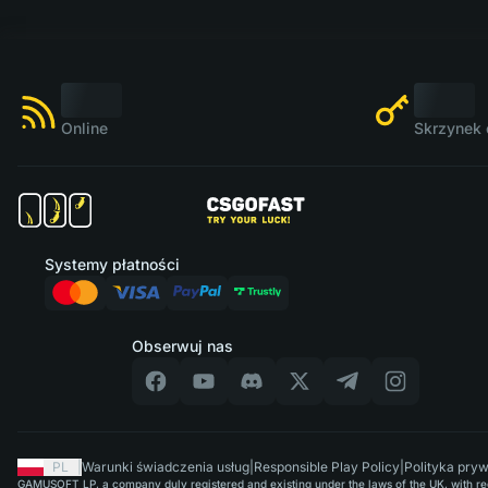
Online
Skrzynek 
Systemy płatności
Obserwuj nas
PL
|
Warunki świadczenia usług
|
Responsible Play Policy
|
Polityka pry
GAMUSOFT LP, a company duly registered and existing under the laws of the UK, with regi