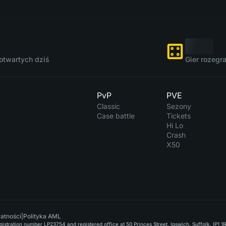
otwartych dziś
Gier rozegr
PvP
PVE
Classic
Sezony
Case battle
Tickets
Hi Lo
Crash
X50
watności
|
Polityka AML
stration number LP23754 and registered office at 50 Princes Street, Ipswich, Suffolk, IP1 1