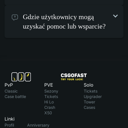
Gdzie użytkownicy mogą
uzyskać pomoc lub wsparcie?
PvP
PVE
Solo
Classic
Sezony
Tickets
Case battle
Tickets
Upgrader
Hi Lo
Tower
Crash
Cases
X50
Linki
Profil
Anniversary