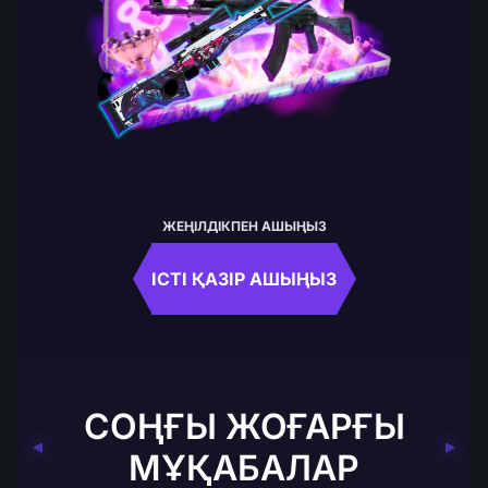
ЖЕҢІЛДІКПЕН АШЫҢЫЗ
ІСТІ ҚАЗІР АШЫҢЫЗ
СОҢҒЫ ЖОҒАРҒЫ
МҰҚАБАЛАР