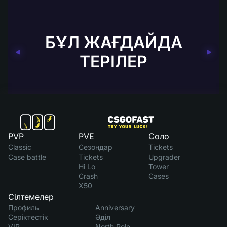
БҰЛ ЖАҒДАЙДА
ТЕРІЛЕР
PVP
PVE
Соло
Classic
Сезондар
Tickets
Case battle
Tickets
Upgrader
Hi Lo
Tower
Crash
Cases
X50
Сілтемелер
Профиль
Anniversary
Серіктестік
Әділ
VIP
North Pole