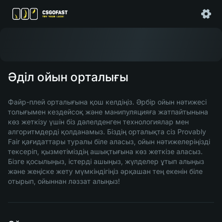
Әділ ойын орталығы
Файр-плей орталығына қош келдіңіз. Әрбір ойын нәтижесі
толығымен кездейсоқ және манипуляцияға жатпайтынына
көз жеткізу үшін біз дәлелденген технологиялар мен
алгоритмдерді қолданамыз. Біздің орталықта сіз Provably
Fair қағидаттары туралы біле аласыз, ойын нәтижелеріңізді
тексеріп, қызметіміздің ашықтығына көз жеткізе аласыз.
Бізге қосылыңыз, істерді ашыңыз, жүлделер ұтып алыңыз
және жеңіске жету мүмкіндігіңіз әрқашан тең екенін біле
отырып, ойыннан ләззат алыңыз!