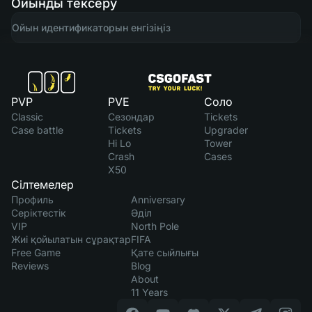
Ойынды тексеру
PVP
PVE
Соло
Classic
Сезондар
Tickets
Case battle
Tickets
Upgrader
Hi Lo
Tower
Crash
Cases
X50
Сілтемелер
Профиль
Anniversary
Серіктестік
Әділ
VIP
North Pole
Жиі қойылатын сұрақтар
FIFA
Free Game
Қате сыйлығы
Reviews
Blog
About
11 Years