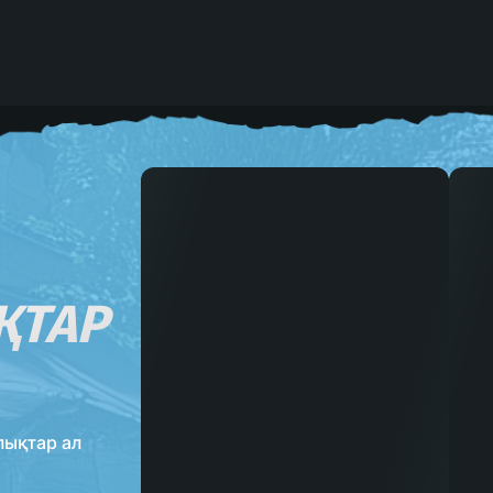
ҚТАР
лықтар ал