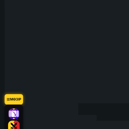
МӘЗІР