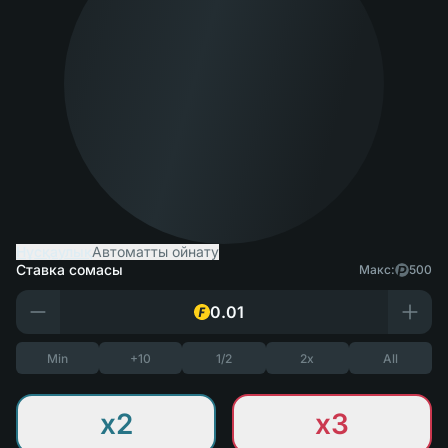
Нұсқаулық
Автоматты ойнату
Ставка сомасы
Макс:
500
Min
+10
1/2
2x
All
x2
x3