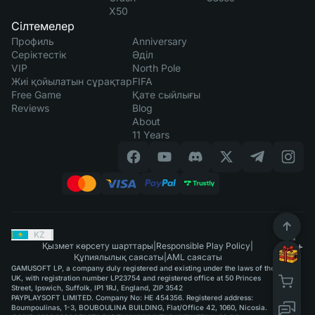
X50
Сілтемелер
Профиль
Anniversary
Серіктестік
Әділ
VIP
North Pole
Жиі қойылатын сұрақтар
FIFA
Free Game
Қате сыйлығы
Reviews
Blog
About
11 Years
KZ
|
Қызмет көрсету шарттары
|
Responsible Play Policy
|
Құпиялылық саясаты
|
AML саясаты
GAMUSOFT LP, a company duly registered and existing under the laws of the
UK, with registration number LP23754 and registered office at 50 Princes
Street, Ipswich, Suffolk, IP1 1RJ, England, ZIP 3542
PAYPLAYSOFT LIMITED. Company No: HE 454356. Registered address:
Boumpoulinas, 1-3, BOUBOULINA BUILDING, Flat/Office 42, 1060, Nicosia.