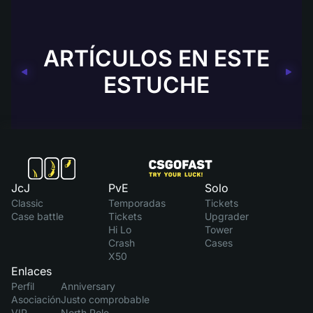
ARTÍCULOS EN ESTE
ESTUCHE
JcJ
PvE
Solo
Classic
Temporadas
Tickets
Case battle
Tickets
Upgrader
Hi Lo
Tower
Crash
Cases
X50
Enlaces
Perfil
Anniversary
Asociación
Justo comprobable
VIP
North Pole