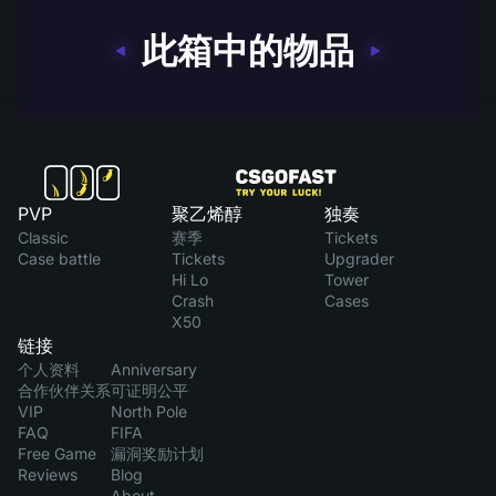
此箱中的物品
PVP
聚乙烯醇
独奏
Classic
赛季
Tickets
Case battle
Tickets
Upgrader
Hi Lo
Tower
Crash
Cases
X50
链接
个人资料
Anniversary
合作伙伴关系
可证明公平
VIP
North Pole
FAQ
FIFA
Free Game
漏洞奖励计划
Reviews
Blog
About