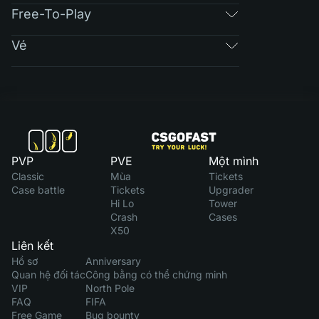
Free-To-Play
Vé
PVP
PVE
Một mình
Classic
Mùa
Tickets
Case battle
Tickets
Upgrader
Hi Lo
Tower
Crash
Cases
X50
Liên kết
Hồ sơ
Anniversary
Quan hệ đối tác
Công bằng có thể chứng minh
VIP
North Pole
FAQ
FIFA
Free Game
Bug bounty